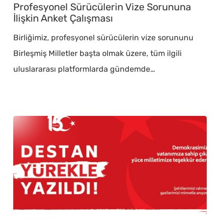
Sürücülerin
Profesyonel Sürücülerin Vize Sorununa
Vize
İlişkin Anket Çalışması
Sorununa
Birliğimiz, profesyonel sürücülerin vize sorununu
İlişkin
Birleşmiş Milletler başta olmak üzere, tüm ilgili
Anket
uluslararası platformlarda gündemde…
Çalışması