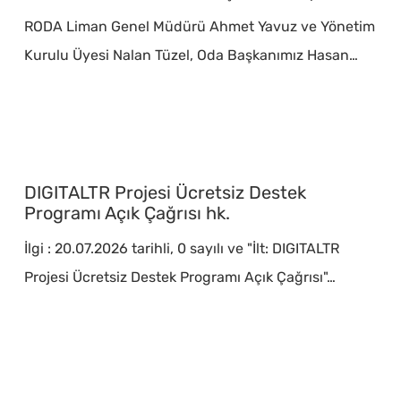
Oda
RODA Liman Genel Müdürü Ahmet Yavuz ve Yönetim
Başkanına
Kurulu Üyesi Nalan Tüzel, Oda Başkanımız Hasan…
Ziyaret
DIGITALTR
Projesi
DIGITALTR Projesi Ücretsiz Destek
Ücretsiz
Programı Açık Çağrısı hk.
Destek
İlgi : 20.07.2026 tarihli, 0 sayılı ve "İlt: DIGITALTR
Programı
Projesi Ücretsiz Destek Programı Açık Çağrısı"…
Açık
Çağrısı
hk.
Profesyonel