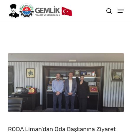
Skip
search
to
main
content
All Posts By
GTSO-Haber
RODA
Liman’dan
RODA Liman’dan Oda Başkanına Ziyaret