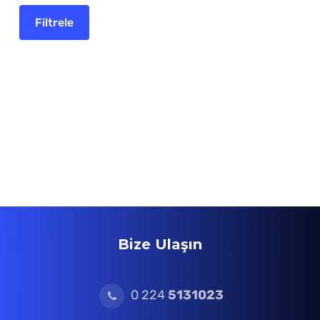
Bize Ulaşın
0 224
5131023