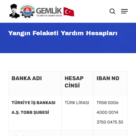
Skip
search
to
main
Yangın Felaketi Yardım Hesapları
content
BANKA ADI
HESAP
IBAN NO
CİNSİ
TÜRKİYE İŞ BANKASI
TÜRK LİRASI
TR58 0006
A.Ş. TOBB ŞUBESİ
4000 0014
3750 0475 30