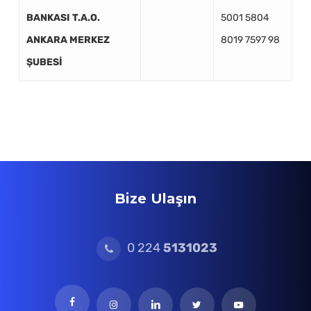
BANKASI T.A.O.
5001 5804
ANKARA MERKEZ
8019 7597 98
ŞUBESİ
Bize Ulaşın
0 224
5131023