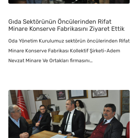
Gıda
Sektörünün
Gıda Sektörünün Öncülerinden Rifat
Öncülerinden
Minare Konserve Fabrikasını Ziyaret Ettik
Rifat
Oda Yönetim Kurulumuz sektörün öncülerinden Rifat
Minare
Minare Konserve Fabrikası Kollektif Şirketi-Adem
Konserve
Nevzat Minare Ve Ortakları firmasını…
Fabrikasını
Ziyaret
Ettik