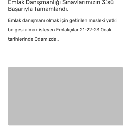
Emlak Danışmanlığı Sınavlarımızın 3.’sü
Sınavlarımızın
Başarıyla Tamamlandı.
3.’sü
Emlak danışmanı olmak için getirilen mesleki yetki
Başarıyla
belgesi almak isteyen Emlakçılar 21-22-23 Ocak
Tamamlandı.
tarihlerinde Odamızda…
18.