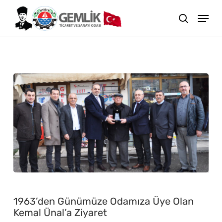
Skip
search
to
main
content
Haberler
1963’den
Günümüze
1963’den Günümüze Odamıza Üye Olan
Odamıza
Kemal Ünal’a Ziyaret