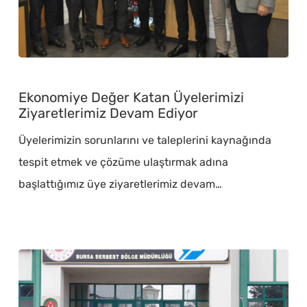
Ekonomiye
Değer
Ekonomiye Değer Katan Üyelerimizi
Katan
Ziyaretlerimiz Devam Ediyor
Üyelerimizi
Üyelerimizin sorunlarını ve taleplerini kaynağında
Ziyaretlerimiz
tespit etmek ve çözüme ulaştırmak adına
Devam
başlattığımız üye ziyaretlerimiz devam…
Ediyor