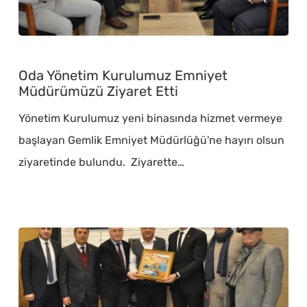
Oda
Yönetim
Oda Yönetim Kurulumuz Emniyet
Kurulumuz
Müdürümüzü Ziyaret Etti
Emniyet
Yönetim Kurulumuz yeni binasında hizmet vermeye
Müdürümüzü
başlayan Gemlik Emniyet Müdürlüğü'ne hayırı olsun
Ziyaret
ziyaretinde bulundu. Ziyarette…
Etti