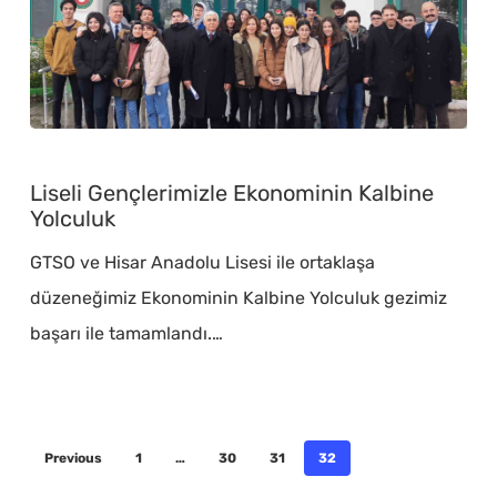
Liseli
Gençlerimizle
Liseli Gençlerimizle Ekonominin Kalbine
Ekonominin
Yolculuk
Kalbine
GTSO ve Hisar Anadolu Lisesi ile ortaklaşa
Yolculuk
düzeneğimiz Ekonominin Kalbine Yolculuk gezimiz
başarı ile tamamlandı.…
Previous
1
…
30
31
32